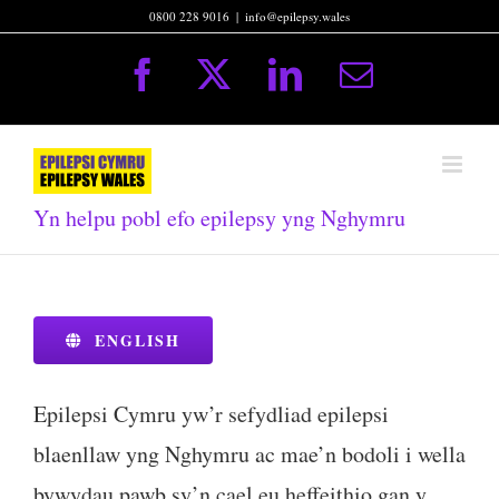
Skip
0800 228 9016
|
info@epilepsy.wales
to
content
Facebook
X
LinkedIn
Email
Yn helpu pobl efo epilepsy yng Nghymru
ENGLISH
Epilepsi Cymru yw’r sefydliad epilepsi
blaenllaw yng Nghymru ac mae’n bodoli i wella
bywydau pawb sy’n cael eu heffeithio gan y