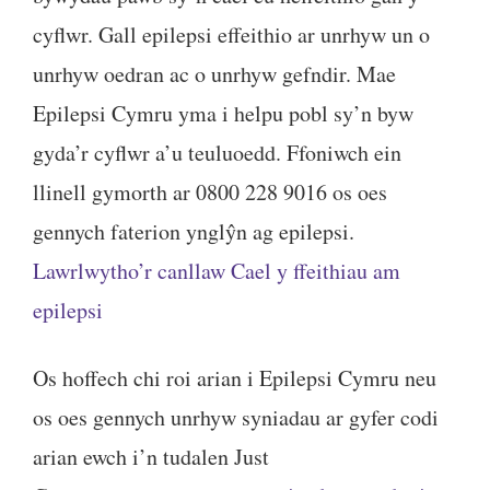
cyflwr. Gall epilepsi effeithio ar unrhyw un o
unrhyw oedran ac o unrhyw gefndir. Mae
Epilepsi Cymru yma i helpu pobl sy’n byw
gyda’r cyflwr a’u teuluoedd. Ffoniwch ein
llinell gymorth ar 0800 228 9016 os oes
gennych faterion ynglŷn ag epilepsi.
Lawrlwytho’r canllaw Cael y ffeithiau am
epilepsi
Os hoffech chi roi arian i Epilepsi Cymru neu
os oes gennych unrhyw syniadau ar gyfer codi
arian ewch i’n tudalen Just