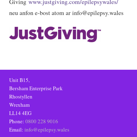
Giving
www.justgiving.com/epilepsywales/
neu anfon e-bost atom ar info@epilepsy.wales
Unit B15,
Bersham Enterprise Park
Rhostyllen
Wrexham
LL14 4EG
Phone:
0800 228 9016
Email:
info@epilepsy.wales